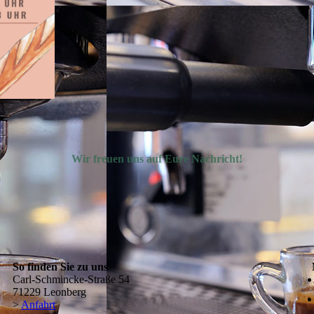
Wir freuen uns auf Eure Nachricht!
So finden Sie zu uns
Carl-Schmincke-Straße 54
71229 Leonberg
>
Anfahrt