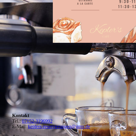
s
Kontakt
Tel.:
07152-3196992
E-Mail:
keplers-reservierungen@gmx.de