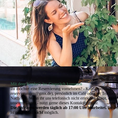
Mit dem Kepler's ins Gespräch kommen
Ihr möchtet eine Reservierung vornehmen? - Kontaktiert uns am 
reservierungen@gmx.de), persönlich im Café oder per Telefon. 
Nachricht. Wenn ihr uns telefonisch nicht erreichen könnt, dann 
unseren Gästen - nutzt gerne dieses Kontaktformular.
Die Anfragen werden täglich ab 17:00 Uhr bearbeitet.
Eine 
ist per E-Mail
nicht
möglich.